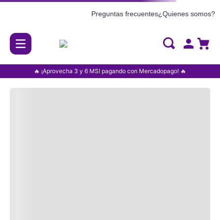
Preguntas frecuentes
¿Quienes somos?
🔥 ¡Aprovecha 3 y 6 MSI pagando con Mercadopago! 🔥