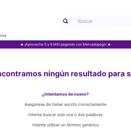
Buscar
tros
Términos más buscados
🔥 ¡Aprovecha 3 y 6 MSI pagando con Mercadopago! 🔥
1
.
motorola
2
.
samsung
ncontramos ningún resultado para
3
.
iphone
4
.
xiaomi
¿Intentamos de nuevo?
Asegúrese de haber escrito correctamente
Intente buscar solo una o dos palabras
Intente utilizar un término genérico