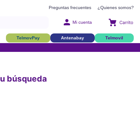
Preguntas frecuentes
¿Quienes somos?
Mi cuenta
TelmovPay
Antenabay
Telmovil
 su búsqueda