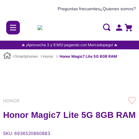
Preguntas frecuentes
¿Quienes somos?
🔥 ¡Aprovecha 3 y 6 MSI pagando con Mercadopago! 🔥
Smartphones
Honor
Honor Magic7 Lite 5G 8GB RAM
HONOR
Honor Magic7 Lite 5G 8GB RAM
SKU
:
6936520860883