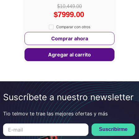
$
10
,
449
.
00
$
7999
.
00
Comprar ahora
Agregar al carrito
Suscríbete a nuestro newsletter
Tio telmov te trae las mejores ofertas y más
Suscribirme