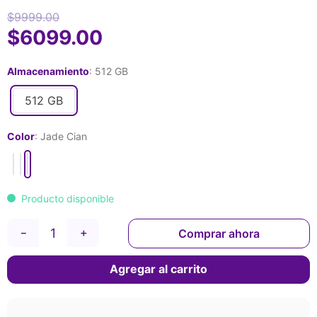
$
9999
.
00
$
6099
.
00
Almacenamiento
:
512 GB
512 GB
Color
:
Jade Cian
Producto disponible
Comprar ahora
－
＋
Agregar al carrito