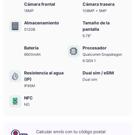
Cámara frontal
Cámara trasera
16MP
108MP + 5MP
Almacenamiento
Tamaño de la
pantalla
512GB
6.78"
Batería
Procesador
6600mAh
Qualcomm Snapdragon
6 GEN 1
Resistencia al agua
Dual sim / eSIM
(IP)
Dual sim
IP65M
NFC
NO
Calcular envío con tu código postal