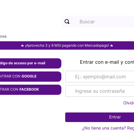
Buscar
tros
Términos más buscados
🔥 ¡Aprovecha 3 y 6 MSI pagando con Mercadopago! 🔥
1
.
motorola
Entrar con e-mail y con
2
.
samsung
ódigo de acceso por e-mail
3
.
iphone
NTRAR CON
GOOGLE
4
.
xiaomi
TRAR CON
FACEBOOK
Olvid
Entrar
¿No tiene una cuenta? Reg