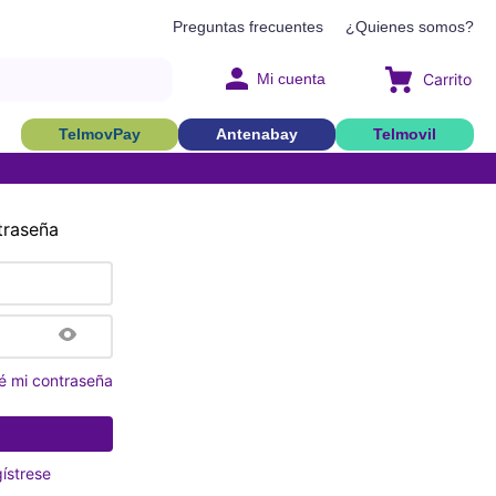
Preguntas frecuentes
¿Quienes somos?
Mi cuenta
TelmovPay
Antenabay
Telmovil
traseña
é mi contraseña
ístrese