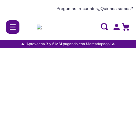
Preguntas frecuentes
¿Quienes somos?
🔥 ¡Aprovecha 3 y 6 MSI pagando con Mercadopago! 🔥