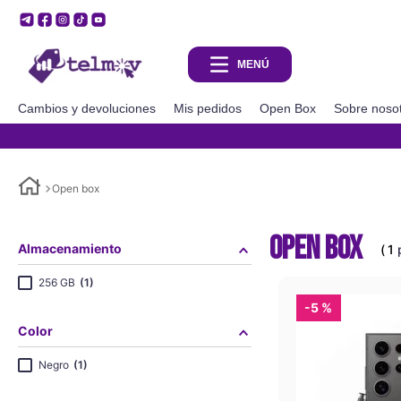
Cambios y devoluciones
Mis pedidos
Open Box
Sobre noso
Open box
Open box
Almacenamiento
1
256 GB
(
1
)
-
5 %
Color
Negro
(
1
)