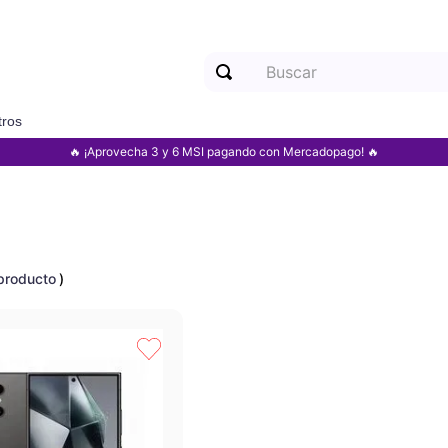
Buscar
tros
Términos más buscados
🔥 ¡Aprovecha 3 y 6 MSI pagando con Mercadopago! 🔥
1
.
motorola
2
.
samsung
3
.
iphone
producto
4
.
xiaomi