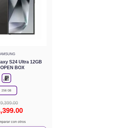
SAMSUNG
axy S24 Ultra 12GB
 OPEN BOX
256 GB
19
,
399
.
00
8
,
399
.
00