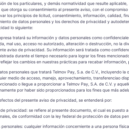
ión de los particulares, y demás normatividad que resulte aplicable,
ar que otorga su consentimiento al presente aviso, con el compromiso
var los principios de licitud, consentimiento, información, calidad, fi
miento de datos personales y los derechos de privacidad y autodeter
cidad lo siguiente:
presa tratará su información y datos personales como confidenciale
da, mal uso, acceso no autorizado, alteración o destrucción, no la di
nte aviso de privacidad. Su información será tratada como confidenc
istrada durante el tiempo necesario para lograr los fines mencionado
reflejar los cambios en nuestras prácticas para recabar información, p
atos personales que tratará Telmov Pay, S.a. de C.V., incluyendo la 
uier medio de acceso, manejo, aprovechamiento, transferenciao dispos
rcionado o llegue a proporcionar a Telmov Pay, S.A. de C.V. y aquell
imamente por haber sido proporcionados para los fines que más adel
efectos del presente aviso de privacidad, se entenderá por:
 de privacidad: se refiere al presente documento, el cual es puesto a 
nales, de conformidad con la ley federal de protección de datos pers
 personales: cualquier información concerniente a una persona física 