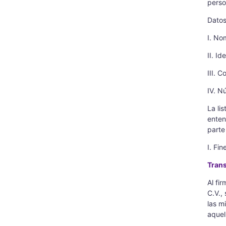
perso
Datos
I. No
II. I
III. 
IV. N
La li
enten
parte
I. Fi
Trans
Al fi
C.V.,
las m
aquel