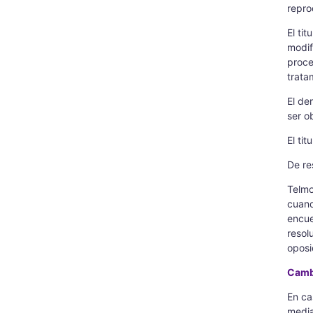
repro
El ti
modif
proce
trata
El de
ser o
El ti
De re
Telmo
cuand
encue
resol
oposi
Cambi
En ca
media