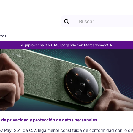
Buscar
tros
Términos más buscados
🔥 ¡Aprovecha 3 y 6 MSI pagando con Mercadopago! 🔥
1
.
motorola
2
.
samsung
3
.
iphone
4
.
xiaomi
 de privacidad y protección de datos personales
v Pay, S.A. de C.V. legalmente constituida de conformidad con lo di