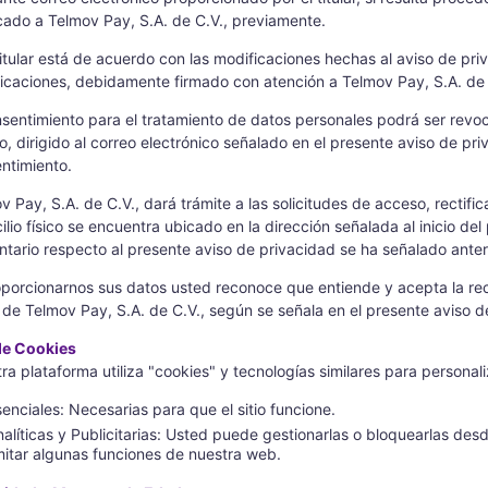
icado a Telmov Pay, S.A. de C.V., previamente.
 titular está de acuerdo con las modificaciones hechas al aviso de p
icaciones, debidamente firmado con atención a Telmov Pay, S.A. de C.
nsentimiento para el tratamiento de datos personales podrá ser revoc
to, dirigido al correo electrónico señalado en el presente aviso de pri
ntimiento.
v Pay, S.A. de C.V., dará trámite a las solicitudes de acceso, rectifi
ilio físico se encuentra ubicado en la dirección señalada al inicio de
tario respecto al presente aviso de privacidad se ha señalado ante
oporcionarnos sus datos usted reconoce que entiende y acepta la rec
 de Telmov Pay, S.A. de C.V., según se señala en el presente aviso d
de Cookies
ra plataforma utiliza "cookies" y tecnologías similares para personal
senciales: Necesarias para que el sitio funcione.
nalíticas y Publicitarias: Usted puede gestionarlas o bloquearlas de
imitar algunas funciones de nuestra web.