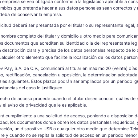
a empresa se vea obligada conforme a la legislación aplicable a con
ambios que pretenda hacer a sus datos personales sean correctos y n
 deba de conservar la empresa.
licitud deberá ser presentada por el titular o su representante legal,
l nombre completo del titular y domicilio u otro medio para comunicar
os documentos que acrediten su identidad o la del representante lega
a descripción clara y precisa de los datos personales respecto de lo
alquier otro elemento que facilite la localización de los datos personal
v Pay, S.A. de C.V., comunicará al titular en máximo 20 (veinte) días 
o, rectificación, cancelación u oposición, la determinación adoptada
ales siguientes. Estos plazos podrán ser ampliados por un periodo ig
nstancias del caso lo justifiquen.
recho de acceso procede cuando el titular desee conocer cuáles de 
 y el aviso de privacidad que le es aplicable.
rá cumplimiento a una solicitud de acceso, poniendo a disposición de
idad, los documentos donde obren los datos personales requeridos, 
mación, un dispositivo USB o cualquier otro medio que determine Telm
re y cuando no se repita la solicitud de acceso en un periodo menor 