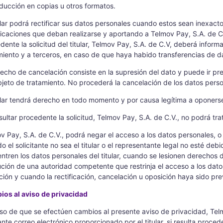
ducción en copias u otros formatos.
tular podrá rectificar sus datos personales cuando estos sean inexactos
icaciones que deban realizarse y aportando a Telmov Pay, S.A. de C.
dente la solicitud del titular, Telmov Pay, S.A. de C.V, deberá infor
miento y a terceros, en caso de que haya habido transferencias de da
recho de cancelación consiste en la supresión del dato y puede ir p
bjeto de tratamiento. No procederá la cancelación de los datos person
tular tendrá derecho en todo momento y por causa legítima a oponerse
sultar procedente la solicitud, Telmov Pay, S.A. de C.V., no podrá trata
v Pay, S.A. de C.V., podrá negar el acceso a los datos personales, o 
o el solicitante no sea el titular o el representante legal no esté d
ntren los datos personales del titular, cuando se lesionen derechos 
ución de una autoridad competente que restrinja el acceso a los dato
ción y cuando la rectificación, cancelación u oposición haya sido pr
os al aviso de privacidad
so de que se efectúen cambios al presente aviso de privacidad, Telmo
nte correo electrónico proporcionado por el titular, si resulta procede