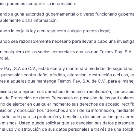
én podemos compartir su información:
ndo alguna autoridad gubernamental o diverso funcionario gubername
ablemente dicha información;
ndo lo exija la ley o en respuesta a algún proceso legal;
ndo sea razonablemente necesario para llevar a cabo una investigac
 cualquiera de los socios comerciales con los que Telmov Pay, S.A. 
cial.
v Pay, S.A de C.V., establecerá y mantendrá medidas de seguridad, a
 personales contra daño, pérdida, alteración, destrucción o el uso, 
es a aquellas que mantenga Telmov Pay, S.A. de C.V., para el manej
ismo para ejercer sus derechos de acceso, rectificación, cancelaci
al de Protección de datos Personales en posesión de los particulares 
ho de ejercer en cualquier momento sus derechos de acceso, rectifi
lación y oposición (los "derechos arco") de su información, mediante u
 solicitarle para su protección y beneficio, documentación que acredi
s mismos. Usted puede solicitar que se cancelen sus datos personal
ar el uso y distribución de sus datos personales a través de una solici