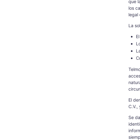
que l
los c
legal
La so
E
L
L
Cu
Telmo
acces
natur
circu
El de
C.V.,
Se da
ident
infor
siemp