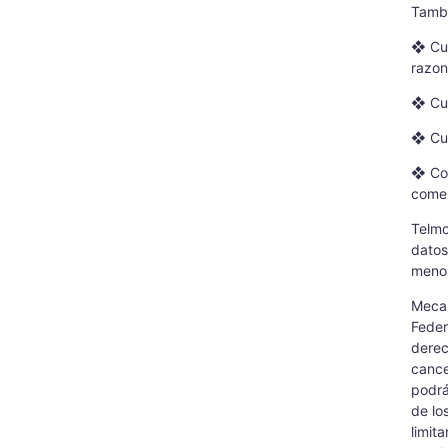
Tambi
❖ Cua
razon
❖ Cua
❖ Cua
❖ Con
comer
Telmo
datos
menor
Mecan
Feder
derec
cance
podrá
de lo
limit