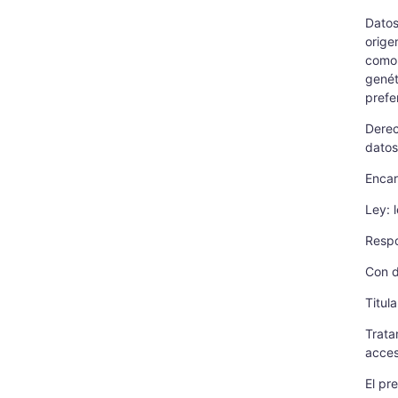
Datos
orige
como 
genéti
prefe
Derec
datos
Encar
Ley: 
Respo
Con d
Titul
Trata
acces
El pr