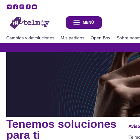
Cambios y devoluciones
Mis pedidos
Open Box
Sobre noso
y 6 MSI pagando con Mercadopago! 🔥
Tenemos soluciones
Aviso
para ti
Telmo