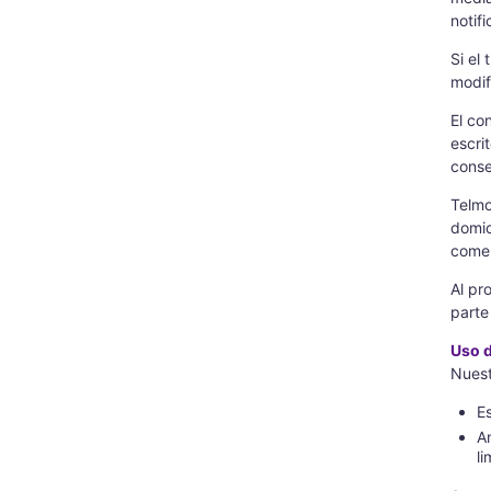
notif
Si el
modif
El co
escri
conse
Telmo
domic
comen
Al pr
parte
Uso 
Nuest
E
A
l