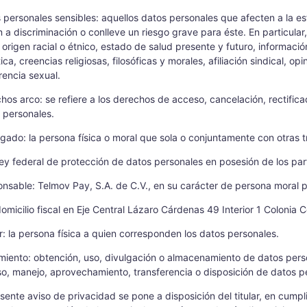
 personales sensibles: aquellos datos personales que afecten a la esf
n a discriminación o conlleve un riesgo grave para éste. En particul
origen racial o étnico, estado de salud presente y futuro, informació
ca, creencias religiosas, filosóficas y morales, afiliación sindical, opi
rencia sexual.
hos arco: se refiere a los derechos de acceso, cancelación, rectificac
 personales.
gado: la persona física o moral que sola o conjuntamente con otras 
ley federal de protección de datos personales en posesión de los par
nsable: Telmov Pay, S.A. de C.V., en su carácter de persona moral p
omicilio fiscal en Eje Central Lázaro Cárdenas 49 Interior 1 Colon
ar: la persona física a quien corresponden los datos personales.
miento: obtención, uso, divulgación o almacenamiento de datos perso
o, manejo, aprovechamiento, transferencia o disposición de datos p
esente aviso de privacidad se pone a disposición del titular, en cumpl