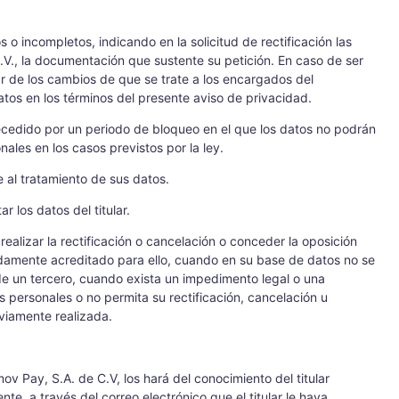
 o incompletos, indicando en la solicitud de rectificación las
V., la documentación que sustente su petición. En caso de ser
mar de los cambios de que se trate a los encargados del
tos en los términos del presente aviso de privacidad.
recedido por un periodo de bloqueo en el que los datos no podrán
ales en los casos previstos por la ley.
 al tratamiento de sus datos.
r los datos del titular.
realizar la rectificación o cancelación o conceder la oposición
ebidamente acreditado para ello, cuando en su base de datos no se
de un tercero, cuando exista un impedimento legal o una
s personales o no permita su rectificación, cancelación u
eviamente realizada.
v Pay, S.A. de C.V, los hará del conocimiento del titular
nte, a través del correo electrónico que el titular le haya