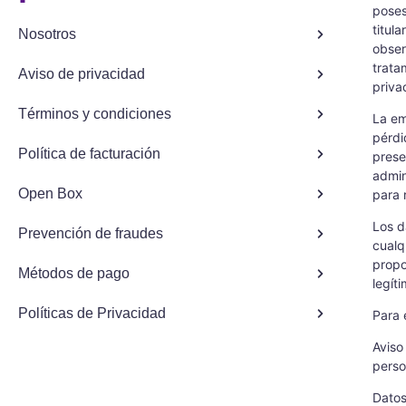
poses
titul
Nosotros
obser
trata
Aviso de privacidad
priva
Términos y condiciones
La em
pérdi
Política de facturación
prese
admin
Open Box
para 
Los d
Prevención de fraudes
cualq
propo
Métodos de pago
legít
Políticas de Privacidad
Para 
Aviso
perso
Datos